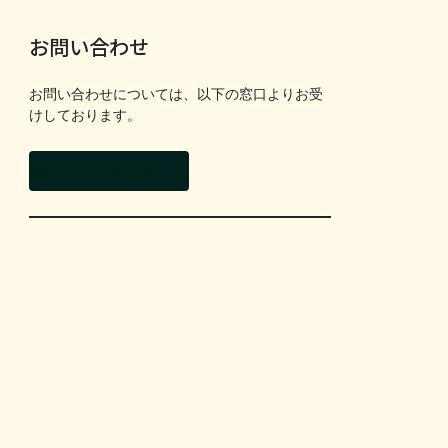
お問い合わせ
お問い合わせについては、以下の窓口よりお受
けしております。
お問い合わせフォーム