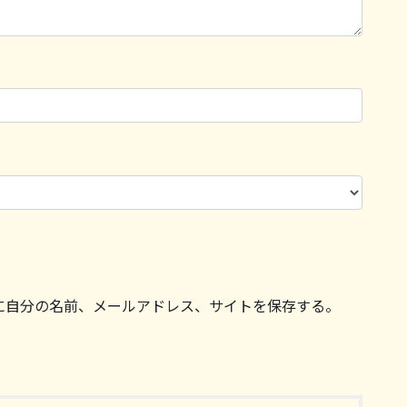
に自分の名前、メールアドレス、サイトを保存する。