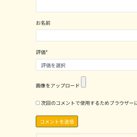
お名前
評価
*
画像をアップロード
次回のコメントで使用するためブラウザー