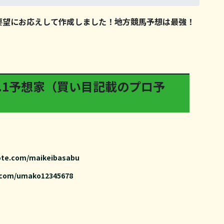
要望にお応えして作成しました！地方競馬予想は最強！
.1予想家（買い目記載のプロ予
note.com/maikeibasabu
x.com/umako12345678