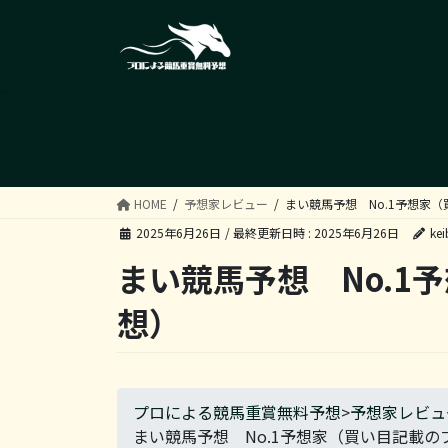
コ
ナ
ン
ビ
テ
ゲ
ン
ー
ツ
シ
へ
ョ
ス
ン
キ
に
ッ
移
HOME
予想家レビュー
まい競馬予想 No.1予想家
プ
動
2025年6月26日
/ 最終更新日時 :
2025年6月26日
kei
まい競馬予想 No.1
想）
プロによる競馬重賞無料予想
>
予想家レビュ
まい競馬予想 No.1予想家（買い目記載の