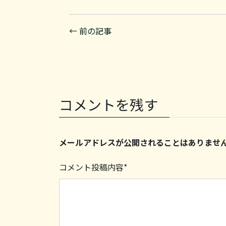
← 前の記事
コメントを残す
メールアドレスが公開されることはありませ
コメント投稿内容
*