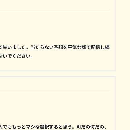
で失いました。当たらない予想を平気な顔で配信し続
ないでください。
人でももっとマシな選択すると思う。AIだの何だの、