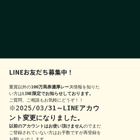
LINEお友だち募集中！
重賞以外の
100万馬券濃厚レース
情報を知りた
い方は
LINE限定でお知らせしております。
ご質問、ご相談もお気軽にどうぞ！！
※2025/03
/31～LINEアカウ
ント変更になりました。
以前のアカウントはお使い頂けません
のでまだ
ご登録されていない方はお手数ですが再登録を
お願いいたします。