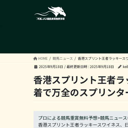
コ
ナ
ン
ビ
テ
ゲ
ン
ー
ツ
シ
へ
ョ
ス
ン
キ
に
ッ
移
HOME
競馬ニュース
香港スプリント王者ラッキース
プ
動
2025年9月18日
/ 最終更新日時 :
2025年9月18日
kei
香港スプリント王者ラ
着で万全のスプリンタ
プロによる競馬重賞無料予想
>
競馬ニュース
香港スプリント王者ラッキースワイネス、