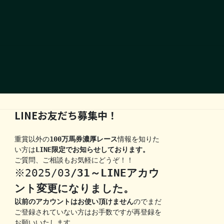
LINEお友だち募集中！
重賞以外の
100万馬券濃厚レース
情報を知りた
い方は
LINE限定でお知らせしております。
ご質問、ご相談もお気軽にどうぞ！！
※2025/03
/31～LINEアカウ
ント変更になりました。
以前のアカウントはお使い頂けません
のでまだ
ご登録されていない方はお手数ですが再登録を
お願いいたします。