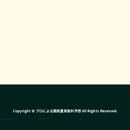
Copyright © プロによる競馬重賞無料予想 All Rights Reserved.
owered by
WordPress
with
Lightning Theme
&
VK All in One Expansion Un