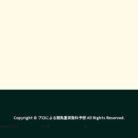
Copyright © プロによる競馬重賞無料予想 All Rights Reserved.
owered by
WordPress
with
Lightning Theme
&
VK All in One Expansion Un