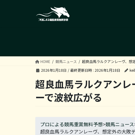
コ
ナ
ン
ビ
テ
ゲ
ン
ー
ツ
シ
へ
ョ
ス
ン
キ
に
ッ
移
HOME
競馬ニュース
超良血馬ラルクアンレーヴ、想
プ
動
2026年1月18日
/ 最終更新日時 :
2026年1月18日
kei
超良血馬ラルクアンレ
ーで波紋広がる
プロによる競馬重賞無料予想
>
競馬ニュース
超良血馬ラルクアンレーヴ、想定外の大敗