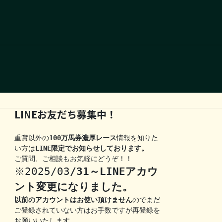
LINEお友だち募集中！
重賞以外の
100万馬券濃厚レース
情報を知りた
い方は
LINE限定でお知らせしております。
ご質問、ご相談もお気軽にどうぞ！！
※2025/03
/31～LINEアカウ
ント変更になりました。
以前のアカウントはお使い頂けません
のでまだ
ご登録されていない方はお手数ですが再登録を
お願いいたします。