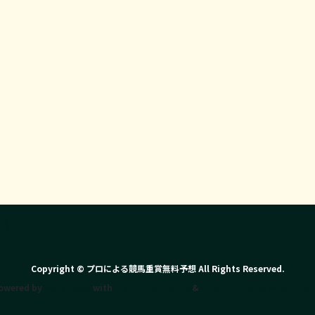
Copyright © プロによる競馬重賞無料予想 All Rights Reserved.
owered by
WordPress
with
Lightning Theme
&
VK All in One Expansion Un