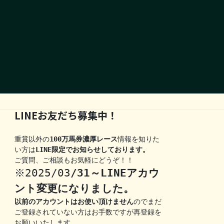
LINEお友だち募集中！
重賞以外の
100万馬券濃厚レース
情報を知りた
い方は
LINE限定でお知らせしております。
ご質問、ご相談もお気軽にどうぞ！！
※2025/03
/31～LINEアカウ
ント変更になりました。
以前のアカウントはお使い頂けません
のでまだ
ご登録されていない方はお手数ですが再登録を
お願いいたします。