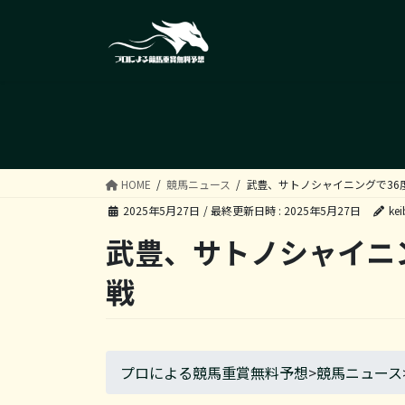
コ
ナ
ン
ビ
テ
ゲ
ン
ー
ツ
シ
へ
ョ
ス
ン
キ
に
ッ
移
HOME
競馬ニュース
武豊、サトノシャイニングで36
プ
動
2025年5月27日
/ 最終更新日時 :
2025年5月27日
kei
武豊、サトノシャイニ
戦
プロによる競馬重賞無料予想
>
競馬ニュース