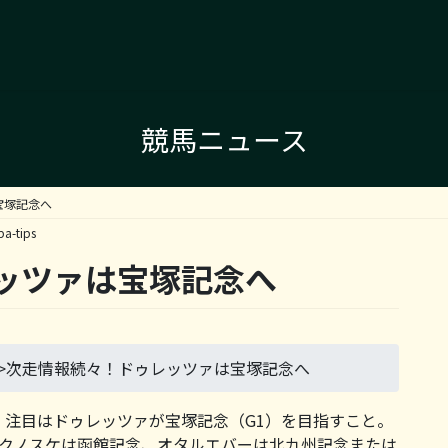
競馬ニュース
宝塚記念へ
ba-tips
ッツァは宝塚記念へ
>
次走情報続々！ドゥレッツァは宝塚記念へ
注目はドゥレッツァが宝塚記念（G1）を目指すこと。
フクノスケは函館記念、オタルエバーは北九州記念または