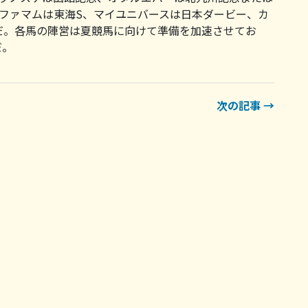
ルファマムは東海S、マイユニバースは日本ダービー、カ
だ。各馬の陣営は夏競馬に向けて準備を加速させてお
だ。
次の記事 →