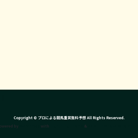
Copyright © プロによる競馬重賞無料予想 All Rights Reserved.
owered by
WordPress
with
Lightning Theme
&
VK All in One Expansion Un