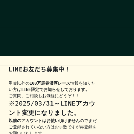
LINEお友だち募集中！
重賞以外の
100万馬券濃厚レース
情報を知りた
い方は
LINE限定でお知らせしております。
ご質問、ご相談もお気軽にどうぞ！！
※2025/03
/31～LINEアカウ
ント変更になりました。
以前のアカウントはお使い頂けません
のでまだ
ご登録されていない方はお手数ですが再登録を
お願いいたします。