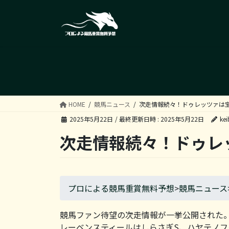
コ
ナ
ン
ビ
テ
ゲ
ン
ー
ツ
シ
へ
ョ
ス
ン
キ
に
ッ
移
HOME
競馬ニュース
次走情報続々！ドゥレッツァは
プ
動
2025年5月22日
/ 最終更新日時 :
2025年5月22日
kei
次走情報続々！ドゥレ
プロによる競馬重賞無料予想
>
競馬ニュース
競馬ファン待望の次走情報が一挙公開された。
レーベンスティールはしらさぎS、ハヤテノ