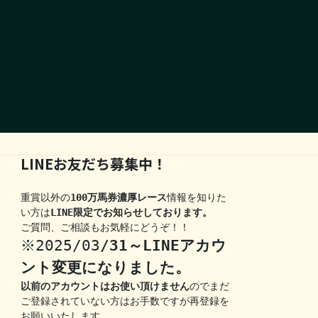
LINEお友だち募集中！
重賞以外の
100万馬券濃厚レース
情報を知りた
い方は
LINE限定でお知らせしております。
ご質問、ご相談もお気軽にどうぞ！！
※2025/03
/31～LINEアカウ
ント変更になりました。
以前のアカウントはお使い頂けません
のでまだ
ご登録されていない方はお手数ですが再登録を
お願いいたします。