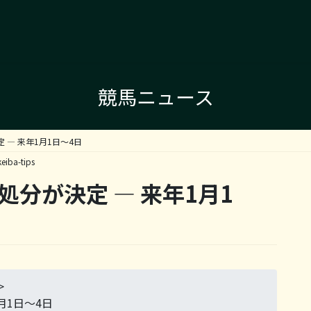
競馬ニュース
 — 来年1月1日〜4日
keiba-tips
処分が決定 — 来年1月1
>
月1日〜4日