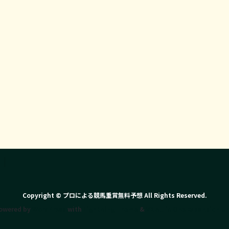
Copyright © プロによる競馬重賞無料予想 All Rights Reserved.
owered by
WordPress
with
Lightning Theme
&
VK All in One Expansion Un