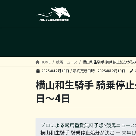
コ
ナ
ン
ビ
テ
ゲ
ン
ー
ツ
シ
へ
ョ
ス
ン
キ
に
ッ
移
HOME
競馬ニュース
横山和生騎手 騎乗停止処分が決定
プ
動
2025年12月19日
/ 最終更新日時 :
2025年12月19日
横山和生騎手 騎乗停止
日〜4日
プロによる競馬重賞無料予想
>
競馬ニュース
横山和生騎手 騎乗停止処分が決定 — 来年1