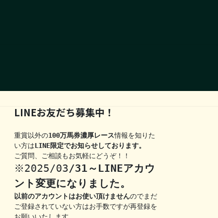
LINEお友だち募集中！
重賞以外の
100万馬券濃厚レース
情報を知りた
い方は
LINE限定でお知らせしております。
ご質問、ご相談もお気軽にどうぞ！！
※2025/03
/31～LINEアカウ
ント変更になりました。
以前のアカウントはお使い頂けません
のでまだ
ご登録されていない方はお手数ですが再登録を
お願いいたします。