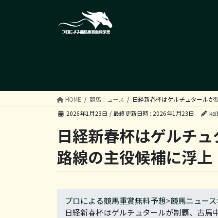
コ
ナ
ン
ビ
テ
ゲ
ン
ー
ツ
シ
へ
ョ
ス
ン
キ
に
ッ
移
HOME
競馬ニュース
日経新春杯はゲルチュタールが
プ
動
2026年1月23日
/ 最終更新日時 :
2026年1月23日
kei
日経新春杯はゲルチュ
路線の主役候補に浮上
プロによる競馬重賞無料予想
>
競馬ニュース
日経新春杯はゲルチュタールが制覇、古馬