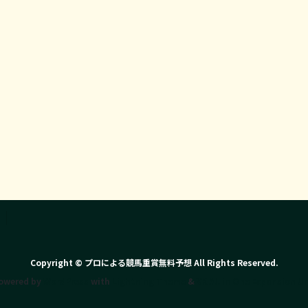
Copyright © プロによる競馬重賞無料予想 All Rights Reserved.
owered by
WordPress
with
Lightning Theme
&
VK All in One Expansion Un