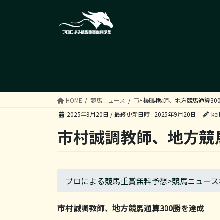
コ
ナ
ン
ビ
テ
ゲ
ン
ー
ツ
シ
へ
ョ
ス
ン
キ
に
ッ
移
HOME
競馬ニュース
市村誠調教師、地方競馬通算30
プ
動
2025年9月20日
/ 最終更新日時 :
2025年9月20日
kei
市村誠調教師、地方競馬
プロによる競馬重賞無料予想
>
競馬ニュース
市村誠調教師、地方競馬通算300勝を達成