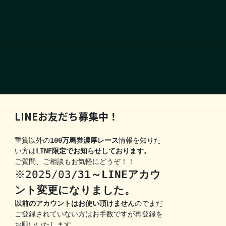
LINEお友だち募集中！
重賞以外の
100万馬券濃厚レース
情報を知りた
い方は
LINE限定でお知らせしております。
ご質問、ご相談もお気軽にどうぞ！！
※2025/03
/31～LINEアカウ
ント変更になりました。
以前のアカウントはお使い頂けません
のでまだ
ご登録されていない方はお手数ですが再登録を
お願いいたします。