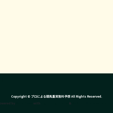
Copyright © プロによる競馬重賞無料予想 All Rights Reserved.
owered by
WordPress
with
Lightning Theme
&
VK All in One Expansion Un