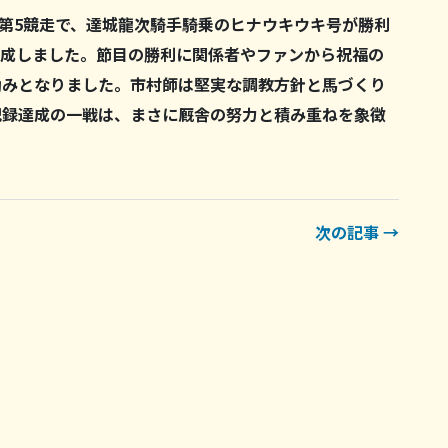
た第5競走で、達城龍次騎手騎乗のヒナウキウキ号が勝利
達成しました。節目の勝利に関係者やファンから祝福の
励みとなりました。市村師は堅実な調教方針と馬づくり
記録達成の一戦は、まさに厩舎の努力と積み重ねを象徴
次の記事 →