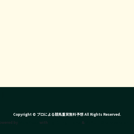
Copyright © プロによる競馬重賞無料予想 All Rights Reserved.
owered by
WordPress
with
Lightning Theme
&
VK All in One Expansion Un