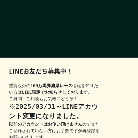
LINEお友だち募集中！
重賞以外の
100万馬券濃厚レース
情報を知りた
い方は
LINE限定でお知らせしております。
ご質問、ご相談もお気軽にどうぞ！！
※2025/03
/31～LINEアカウ
ント変更になりました。
以前のアカウントはお使い頂けません
のでまだ
ご登録されていない方はお手数ですが再登録を
お願いいたします。