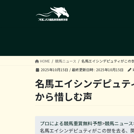
コ
ナ
ン
ビ
テ
ゲ
ン
ー
ツ
シ
へ
ョ
ス
ン
キ
に
ッ
移
HOME
競馬ニュース
名馬エイシンデピュティがこの
プ
動
2025年10月15日
/ 最終更新日時 :
2025年10月15日
名馬エイシンデピュテ
から惜しむ声
プロによる競馬重賞無料予想
>
競馬ニュース
名馬エイシンデピュティがこの世を去る、