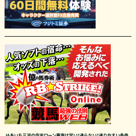
JAあいち三河の住宅ローン審査は甘い?通らない?通りやすい条件